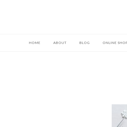
コ
ン
テ
HOME
ABOUT
BLOG
ONLINE SHO
ン
ツ
へ
ス
キ
ッ
プ