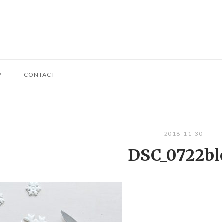
P
CONTACT
2018-11-30
DSC_0722bl