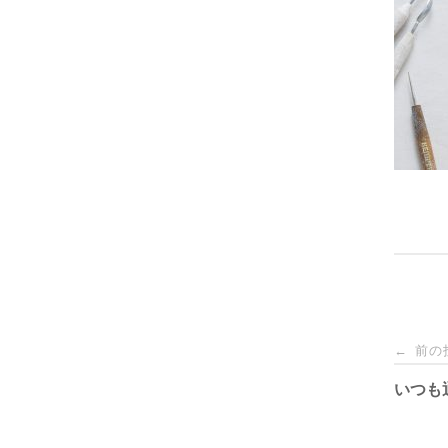
投
前の
←
稿
いつも
ナ