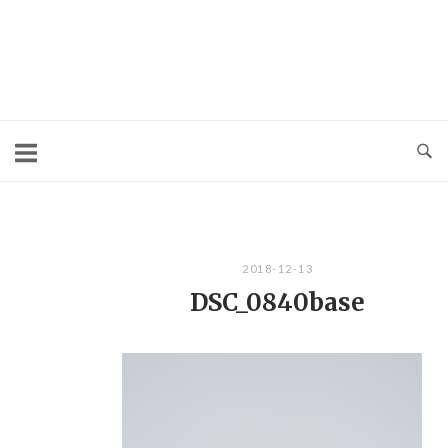
コ
ン
テ
ン
ツ
へ
ス
キ
2018-12-13
ッ
DSC_0840base
プ