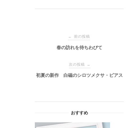
投
前の投稿
←
稿
春の訪れを待ちわびて
ナ
次の投稿
→
初夏の新作 白磁のシロツメクサ・ピアス
ビ
ゲ
ー
おすすめ
シ