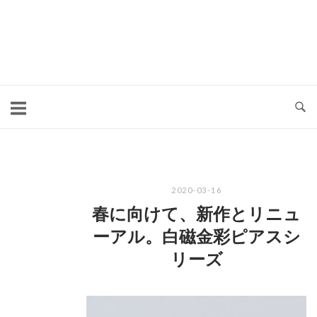
コ
ン
テ
ン
ツ
へ
ス
キ
2020-03-16
ッ
春に向けて、新作とリニュ
プ
ーアル。白磁金彩ピアスシ
リーズ