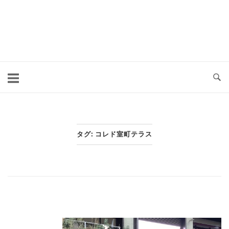
コ
ン
テ
ン
ツ
へ
ス
キ
タグ:
コレド室町テラス
ッ
プ