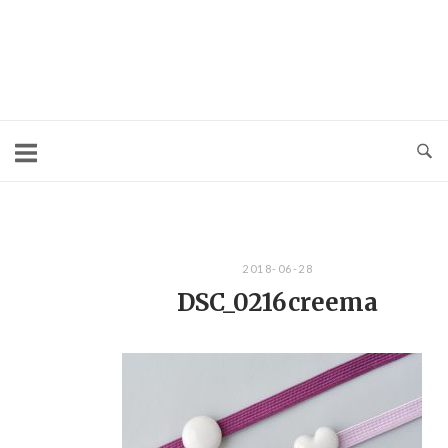
コ
ン
テ
ン
ツ
へ
ス
キ
2018-06-28
ッ
DSC_0216creema
プ