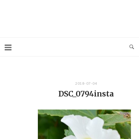
コ
ン
テ
ン
ツ
へ
ス
キ
2018-07-04
ッ
DSC_0794insta
プ