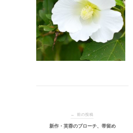
投
前の投稿
←
稿
新作・芙蓉のブローチ、帯留め