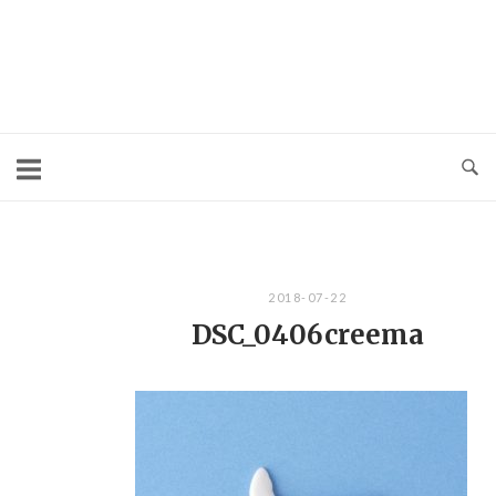
コ
ン
テ
ン
ツ
へ
ス
キ
2018-07-22
ッ
DSC_0406creema
プ