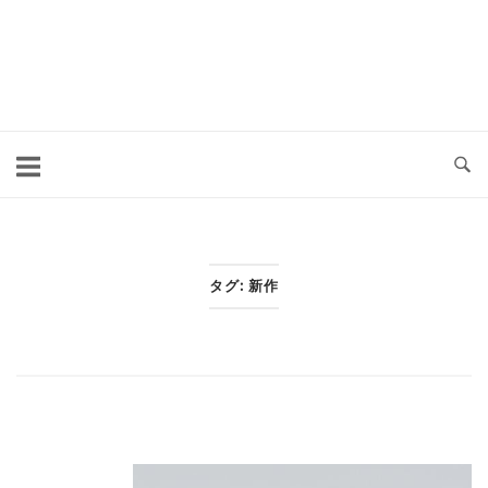
コ
ン
テ
ン
ツ
へ
ス
キ
タグ:
新作
ッ
プ