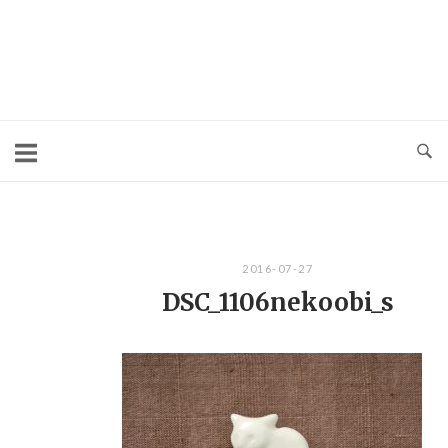
コ
ン
テ
ン
ツ
へ
ス
キ
2016-07-27
ッ
DSC_1106nekoobi_s
プ