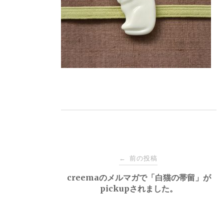
投
前の投稿
←
稿
creemaのメルマガで「白猫の帯留」が
pickupされました。
ナ