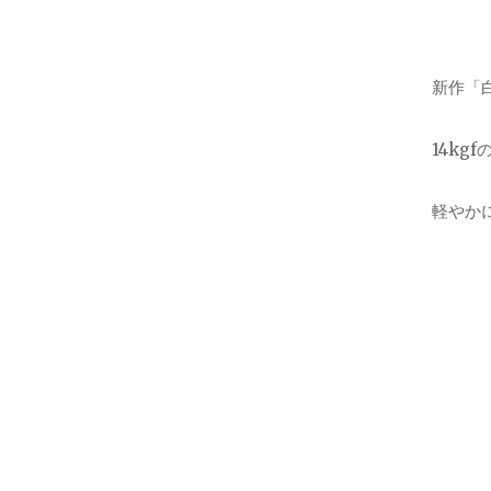
新作「白
14k
軽やか