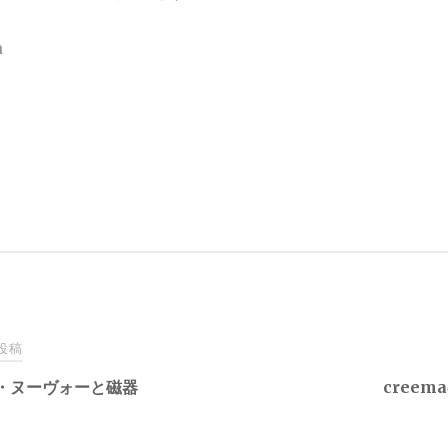
a
投稿
・ヌーヴォーと磁器
cree