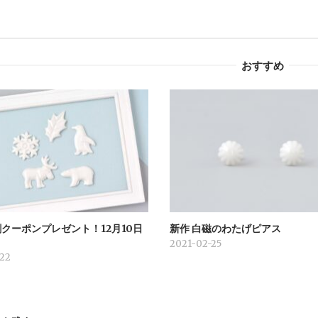
おすすめ
クーポンプレゼント！12月10日
新作 白磁のわたげピアス
2021-02-25
-22