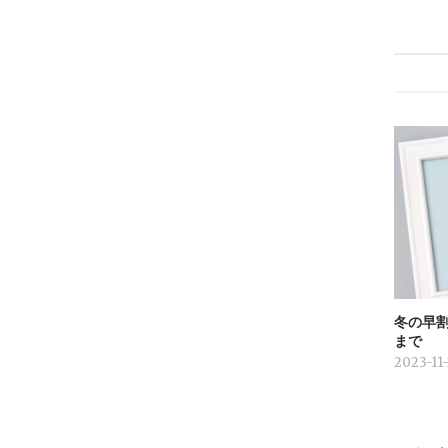
ビ
ゲ
ー
シ
ョ
ン
冬の早割
まで
2023-11