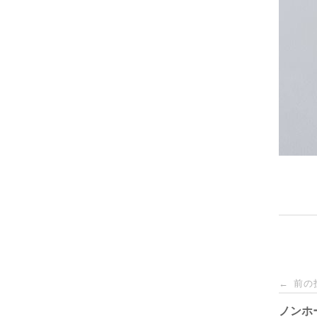
投
前の
←
稿
ノンホ