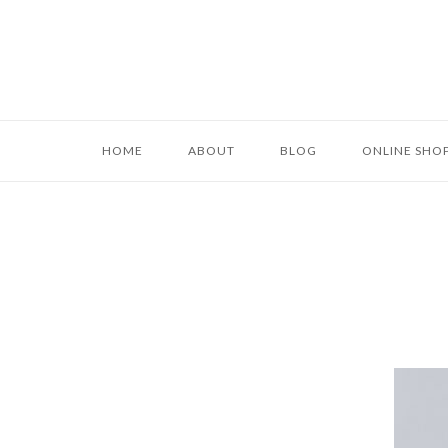
コ
ン
テ
HOME
ABOUT
BLOG
ONLINE SHO
ン
ツ
へ
ス
キ
ッ
プ