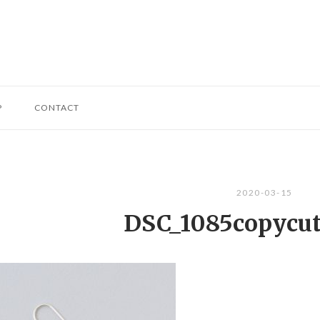
P
CONTACT
2020-03-15
DSC_1085copycut