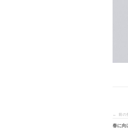
投
前の
←
稿
春に向