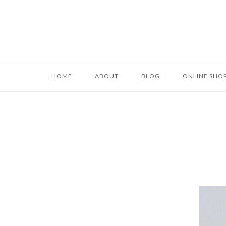
コ
ン
テ
HOME
ABOUT
BLOG
ONLINE SHO
ン
ツ
へ
ス
キ
ッ
プ