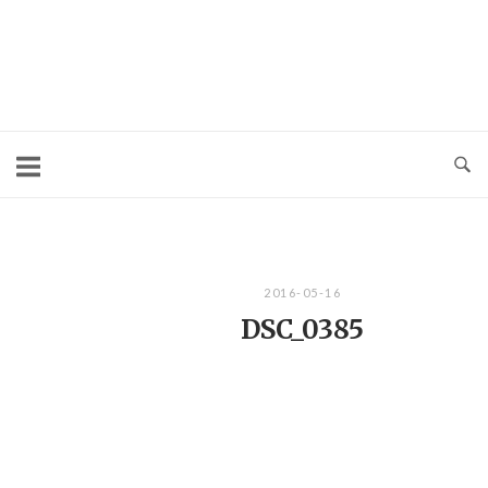
コ
ン
テ
ン
ツ
へ
ス
キ
2016-05-16
ッ
DSC_0385
プ