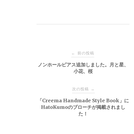
投
前の投稿
←
稿
ノンホールピアス追加しました。月と星、
小花、桜
ナ
次の投稿
→
ビ
「Creema Handmade Style Book」に
HatoKumoのブローチが掲載されまし
ゲ
た！
ー