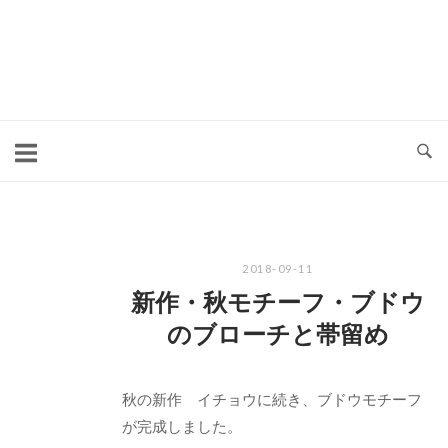
コ
ン
テ
ン
ツ
へ
ス
キ
2018-09-11
ッ
新作・秋モチーフ・ブドウ
プ
のブローチと帯留め
秋の新作 イチョウに続き、ブドウモチーフ
が完成しました。